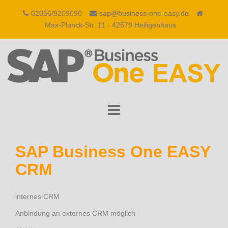
Skip
02056/9209090
sap@business-one-easy.de
to
Max-Planck-Str. 11 · 42579 Heiligenhaus
content
SAP Business One EASY
CRM
internes CRM
Anbindung an externes CRM möglich