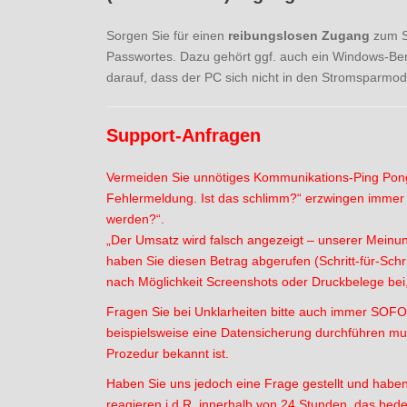
Sorgen Sie für einen
reibungslosen Zugang
zum Se
Passwortes. Dazu gehört ggf. auch ein Windows-Ben
darauf, dass der PC sich nicht in den Stromsparmod
Support-Anfragen
Vermeiden Sie unnötiges Kommunikations-Ping Po
Fehlermeldung. Ist das schlimm?“ erzwingen immer 
werden?“.
„Der Umsatz wird falsch angezeigt – unserer Meinu
haben Sie diesen Betrag abgerufen (Schritt-für-Schr
nach Möglichkeit Screenshots oder Druckbelege bei,
Fragen Sie bei Unklarheiten bitte auch immer SOFO
beispielsweise eine Datensicherung durchführen mus
Prozedur bekannt ist.
Haben Sie uns jedoch eine Frage gestellt und haben 
reagieren i.d.R. innerhalb von 24 Stunden, das bed