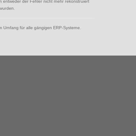
 entweder der Fehler nicht mehr rekonstruiert
 wurden.
em Umfang für alle gängigen ERP-Systeme.