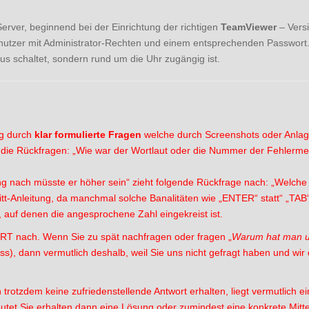
rver, beginnend bei der Einrichtung der richtigen
TeamViewer
– Versi
utzer mit Administrator-Rechten und einem entsprechenden Passwort.
us schaltet, sondern rund um die Uhr zugängig ist.
ng durch
klar formulierte Fragen
welche durch Screenshots oder Anlage
die Rückfragen: „Wie war der Wortlaut oder die Nummer der Fehlermel
ng nach müsste er höher sein“ zieht folgende Rückfrage nach: „Welch
itt-Anleitung, da manchmal solche Banalitäten wie „ENTER“ statt“ „TAB
 auf denen die angesprochene Zahl eingekreist ist.
RT nach. Wenn Sie zu spät nachfragen oder fragen „
Warum hat man un
s), dann vermutlich deshalb, weil Sie uns nicht gefragt haben und wi
trotzdem keine zufriedenstellende Antwort erhalten, liegt vermutlich e
eutet Sie erhalten dann eine Lösung oder zumindest eine konkrete Mitt